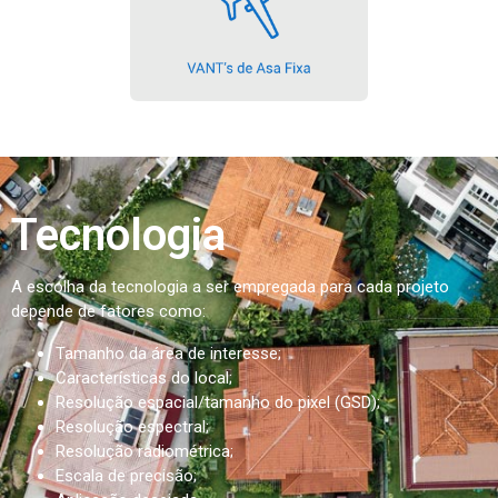
Tecnologia
A escolha da tecnologia a ser empregada para cada projeto
depende de fatores como:
Tamanho da área de interesse;
Características do local;
Resolução espacial/tamanho do pixel (GSD);
Resolução espectral;
Resolução radiométrica;
Escala de precisão;